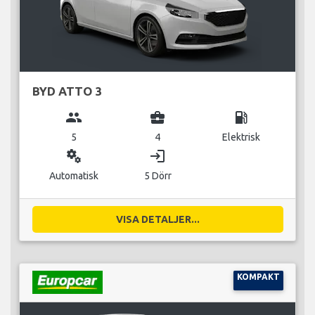
BYD ATTO 3
group
business_center
local_gas_station
5
4
Elektrisk
miscellaneous_services
login
Automatisk
5 Dörr
VISA DETALJER...
KOMPAKT