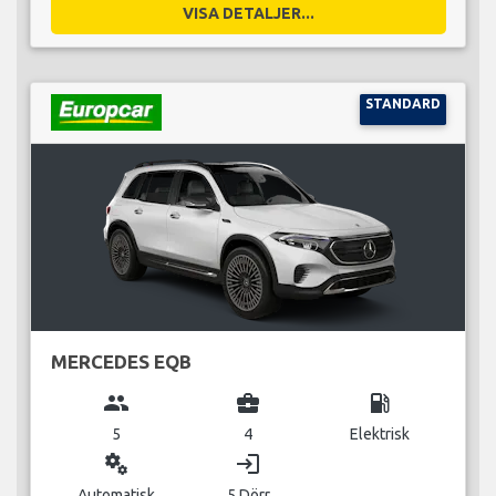
VISA DETALJER...
STANDARD
MERCEDES EQB
group
business_center
local_gas_station
5
4
Elektrisk
miscellaneous_services
login
Automatisk
5 Dörr