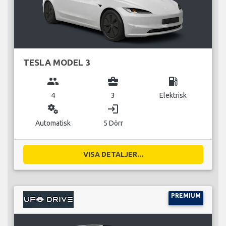
TESLA MODEL 3
group
business_center
local_gas_station
4
3
Elektrisk
miscellaneous_services
login
Automatisk
5 Dörr
VISA DETALJER...
PREMIUM