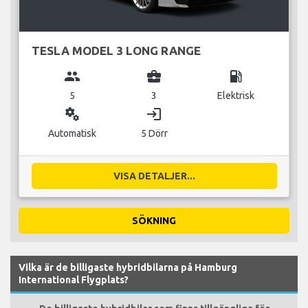
TESLA MODEL 3 LONG RANGE
group
business_center
local_gas_station
5
3
Elektrisk
miscellaneous_services
login
Automatisk
5 Dörr
VISA DETALJER...
SÖKNING
Vilka är de billigaste hybridbilarna på Hamburg
International Flygplats?