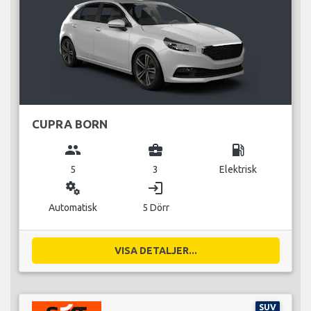
CUPRA BORN
group
business_center
local_gas_station
5
3
Elektrisk
miscellaneous_services
login
Automatisk
5 Dörr
VISA DETALJER...
SUV