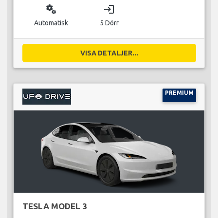
miscellaneous_services
login
Automatisk
5 Dörr
VISA DETALJER...
PREMIUM
TESLA MODEL 3