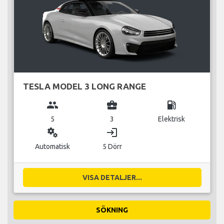
TESLA MODEL 3 LONG RANGE
group
business_center
local_gas_station
5
3
Elektrisk
miscellaneous_services
login
Automatisk
5 Dörr
VISA DETALJER...
SÖKNING