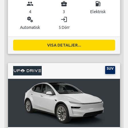
group
business_center
local_gas_station
4
3
Elektrisk
miscellaneous_services
login
Automatisk
5 Dörr
VISA DETALJER...
SUV