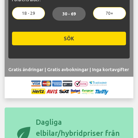
18 - 29
70+
30 - 69
SÖK
Gratis ändringar | Gratis avbokningar | Inga kortavgifter
Dagliga
eco
elbilar/hybridpriser från