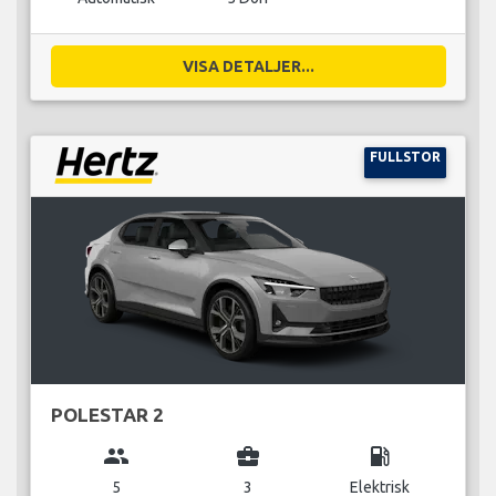
VISA DETALJER...
FULLSTOR
POLESTAR 2
group
business_center
local_gas_station
5
3
Elektrisk