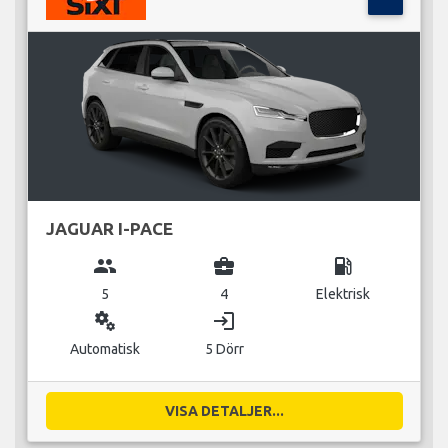
JAGUAR I-PACE
group
business_center
local_gas_station
5
4
Elektrisk
miscellaneous_services
login
Automatisk
5 Dörr
VISA DETALJER...