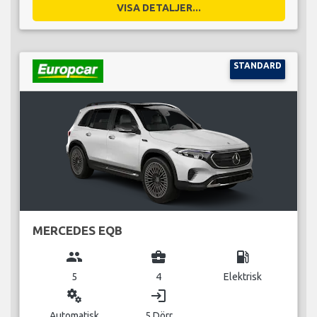
VISA DETALJER...
STANDARD
MERCEDES EQB
group
business_center
local_gas_station
5
4
Elektrisk
miscellaneous_services
login
Automatisk
5 Dörr