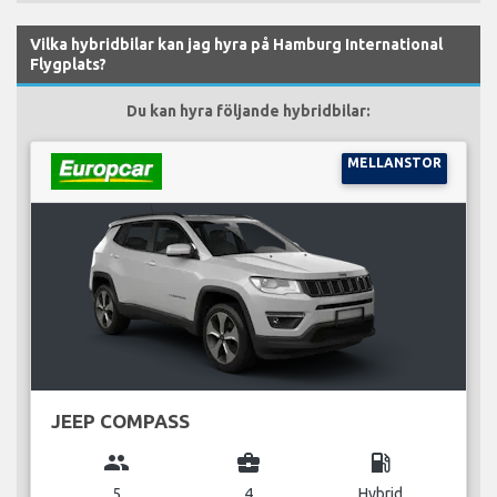
Vilka hybridbilar kan jag hyra på Hamburg International
Flygplats?
Du kan hyra följande hybridbilar:
MELLANSTOR
JEEP COMPASS
group
business_center
local_gas_station
5
4
Hybrid