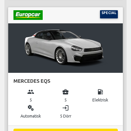
SPECIAL
MERCEDES EQS
group
business_center
local_gas_station
5
5
Elektrisk
miscellaneous_services
login
Automatisk
5 Dörr