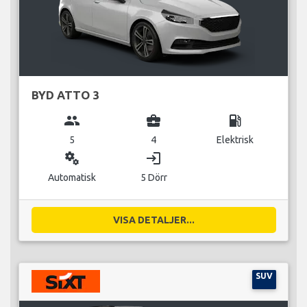
BYD ATTO 3
group
business_center
local_gas_station
5
4
Elektrisk
miscellaneous_services
login
Automatisk
5 Dörr
VISA DETALJER...
SUV