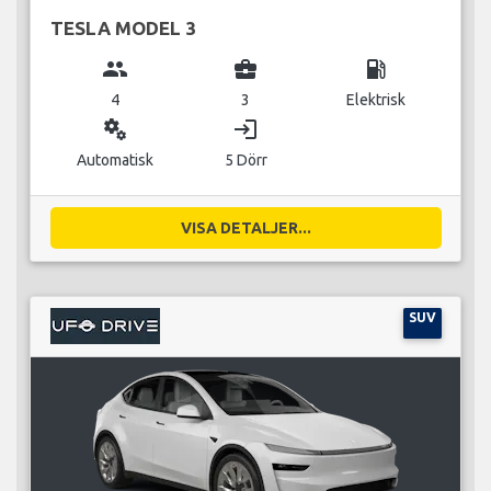
TESLA MODEL 3
group
business_center
local_gas_station
4
3
Elektrisk
miscellaneous_services
login
Automatisk
5 Dörr
VISA DETALJER...
SUV