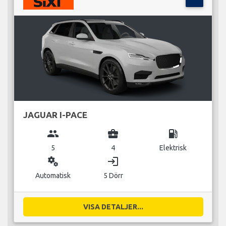
JAGUAR I-PACE
group
business_center
local_gas_station
5
4
Elektrisk
miscellaneous_services
login
Automatisk
5 Dörr
VISA DETALJER...