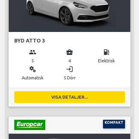
BYD ATTO 3
group
business_center
local_gas_station
5
4
Elektrisk
miscellaneous_services
login
Automatisk
5 Dörr
VISA DETALJER...
KOMPAKT