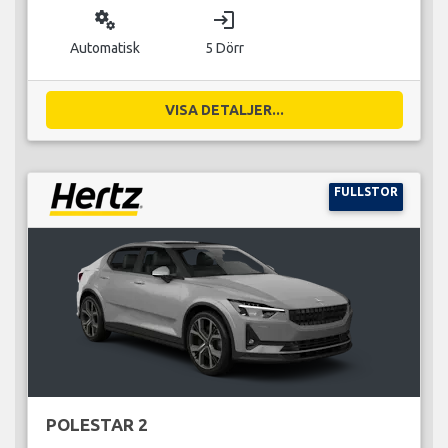
miscellaneous_services
login
Automatisk
5 Dörr
VISA DETALJER...
FULLSTOR
POLESTAR 2