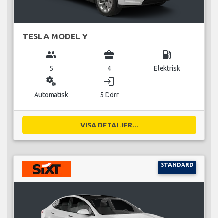
TESLA MODEL Y
group
business_center
local_gas_station
5
4
Elektrisk
miscellaneous_services
login
Automatisk
5 Dörr
VISA DETALJER...
STANDARD