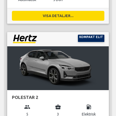
VISA DETALJER...
KOMPAKT ELIT
POLESTAR 2
group
business_center
local_gas_station
5
3
Elektrisk