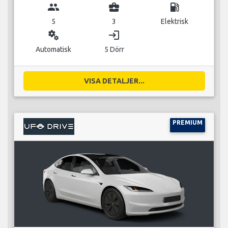
group
business_center
local_gas_station
5
3
Elektrisk
miscellaneous_services
login
Automatisk
5 Dörr
VISA DETALJER...
PREMIUM