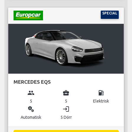
SPECIAL
MERCEDES EQS
group
business_center
local_gas_station
5
5
Elektrisk
miscellaneous_services
login
Automatisk
5 Dörr