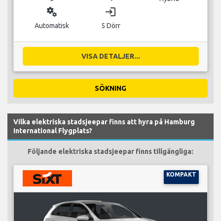
miscellaneous_services
login
Automatisk
5 Dörr
VISA DETALJER...
SÖKNING
Vilka elektriska stadsjeepar finns att hyra på Hamburg
International Flygplats?
Följande elektriska stadsjeepar finns tillgängliga:
KOMPAKT