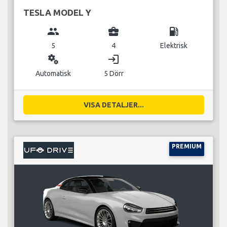
TESLA MODEL Y
group
business_center
local_gas_station
5
4
Elektrisk
miscellaneous_services
login
Automatisk
5 Dörr
VISA DETALJER...
PREMIUM