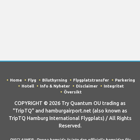
Home
Flyg
Biluthyrning
Flygplatstransfer
Parkering
Hotell
Info & Nyheter
Disclaimer
Integritet
Översikt
COPYRIGHT © 2026 Try Quantum OU trading as
"TripTQ" and hamburgairport.net (also known as
TripTQ Hamburg International Flygplats) / All Rights
Reserved.
DISCLAIMER - Denna hemsida är inte den officiella hemsidan för