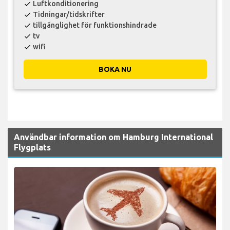
Luftkonditionering
check
Tidningar/tidskrifter
check
tillgänglighet för funktionshindrade
check
tv
check
wifi
check
BOKA NU
Användbar information om Hamburg International
Flygplats