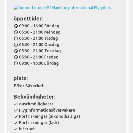
öppettider:
09:00 - 16:00 Söndag
schedule
05:30 - 21:00 Måndag
schedule
05:30 - 21:00 Tisdag
schedule
05:30 - 21:00 Onsdag
schedule
05:30 - 21:00 Torsdag
schedule
05:30 - 21:00 Fredag
schedule
09:00 - 16:00 Lördag
schedule
plats:
Efter Säkerhet
Bekvämligheter:
duschmöjligheter
check
Flyginformationsövervakare
check
Förfriskningar (alkoholhaltiga)
check
Förfriskningar (läsk)
check
internet
check