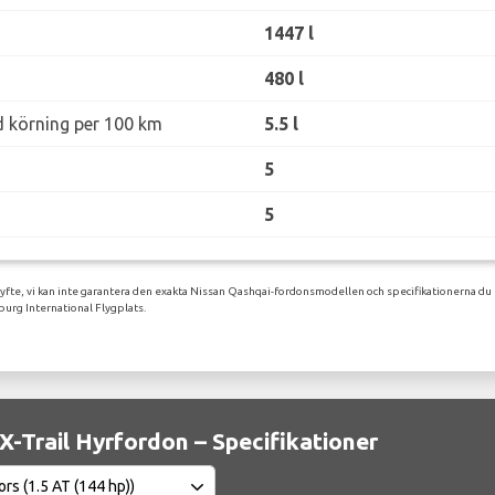
1447 l
480 l
d körning per 100 km
5.5 l
5
5
syfte, vi kan inte garantera den exakta Nissan Qashqai-fordonsmodellen och specifikationerna du 
urg International Flygplats.
X-Trail Hyrfordon – Specifikationer