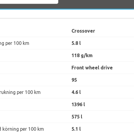
Crossover
ng per 100 km
5.8 l
118 g/km
Front wheel drive
95
rukning per 100 km
4.6 l
1396 l
575 l
d körning per 100 km
5.1 l