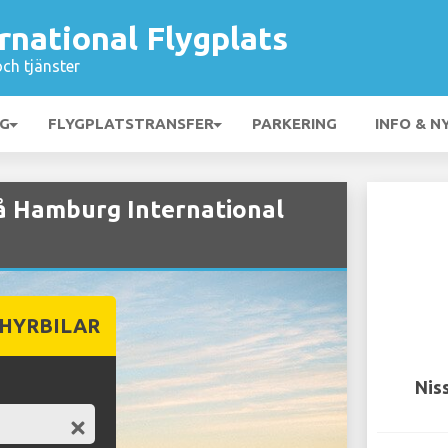
national Flygplats
och tjänster
NG
FLYGPLATSTRANSFER
PARKERING
INFO & N
på Hamburg International
 HYRBILAR
Nis