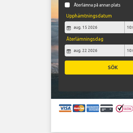
Återlämna på annan plats
Upphämtningsdatum
Återlämningsdag
SÖK