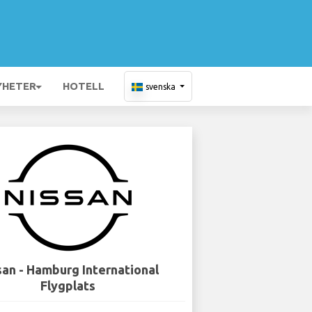
YHETER
HOTELL
svenska
san - Hamburg International
Flygplats