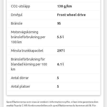
CO2-utsläpp
138 g/km
Drivhjul
Front wheel drive
Bränsle
95
Motorvägskörning
bränsleförbrukning per
5.5 l
100 km
Minsta trunkkapacitet
297 l
Bränsleförbrukning för
blandad körning per 100
6.1 l
km
Antal dörrar
5
Antal platser
5
Specifikationerna som visas är endast i informationssyfte, vi kan inte garantera den
exakta Toyota C-HR-fordonsmodellen och specifikationerna du kommer att få. För