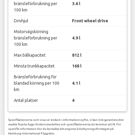
bränsleförbrukning per
3.6 l
100 km
Drivhjul
Front wheel drive
Motorvägskörning
bränsleförbrukning per
4.9 l
100 km
Max bålkapacitet
812 l
Minsta trunkkapacitet
168 l
Bränsleförbrukning för
blandad körning per 100
4.1 l
km
Antal platser
4
Specifikationerna som visas är endast i informationssyfte, vi kan inte garantera den
exakta Toyota Aygo-fordonsmodellen och specifikationerna du kommer att få. För
specifik information bör du kontakta det angivna biluthyrningsföretaget på
Hamburg International Flygplats.