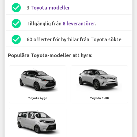
check_circle
3
Toyota-modeller
.
check_circle
Tillgänglig från
8 leverantörer
.
check_circle
60 offerter för hyrbilar från Toyota sökte.
Populära Toyota-modeller att hyra:
Toyota Aygo
Toyota C-HR