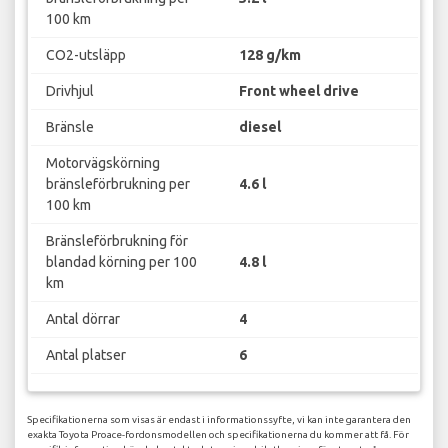
100 km
CO2-utsläpp
128 g/km
Drivhjul
Front wheel drive
Bränsle
diesel
Motorvägskörning
bränsleförbrukning per
4.6 l
100 km
Bränsleförbrukning för
blandad körning per 100
4.8 l
km
Antal dörrar
4
Antal platser
6
Specifikationerna som visas är endast i informationssyfte, vi kan inte garantera den
exakta Toyota Proace-fordonsmodellen och specifikationerna du kommer att få. För