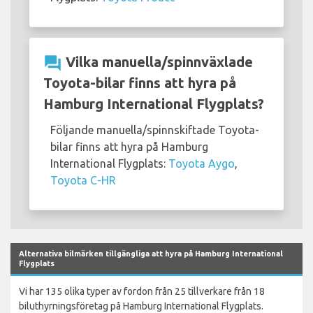
question_answer
Vilka manuella/spinnväxlade
Toyota-bilar finns att hyra på
Hamburg International Flygplats?
Följande manuella/spinnskiftade Toyota-
bilar finns att hyra på Hamburg
International Flygplats:
Toyota Aygo
,
Toyota C-HR
Alternativa bilmärken tillgängliga att hyra på Hamburg International
Flygplats
Vi har 135 olika typer av fordon från 25 tillverkare från 18
biluthyrningsföretag på Hamburg International Flygplats.