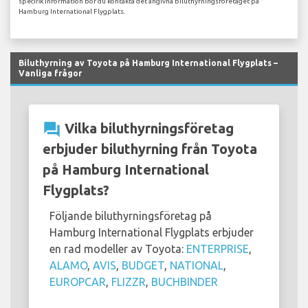
specifik information bör du kontakta det angivna biluthyrningsföretaget på
Hamburg International Flygplats.
Biluthyrning av Toyota på Hamburg International Flygplats –
Vanliga frågor
question_answer
Vilka biluthyrningsföretag
erbjuder biluthyrning från Toyota
på Hamburg International
Flygplats?
Följande biluthyrningsföretag på
Hamburg International Flygplats erbjuder
en rad modeller av Toyota:
ENTERPRISE
,
ALAMO
,
AVIS
,
BUDGET
,
NATIONAL
,
EUROPCAR
,
FLIZZR
,
BUCHBINDER